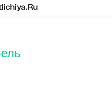
tlichiya.ru
perforator-i-drel-otlichiya.ru
рель
Электри