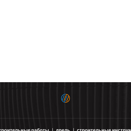
троительные работы
дрель
строительные инстру