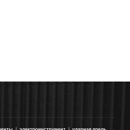
менты
электроинструмент
ударная дрель