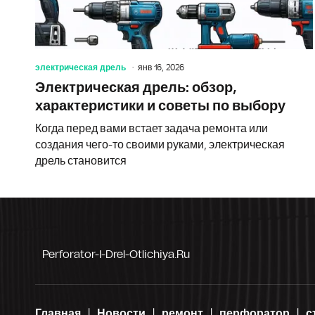
электрическая дрель
янв 16, 2026
Электрическая дрель: обзор,
характеристики и советы по выбору
Когда перед вами встает задача ремонта или
создания чего-то своими руками, электрическая
дрель становится
Perforator-I-Drel-Otlichiya.ru
Главная
Новости
ремонт
перфоратор
с